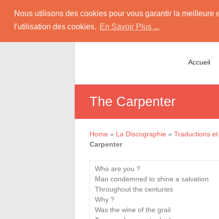
Skip
Sleeping Web Sun
Nous utilisons des cookies pour vous garantir la meilleure 
to
l'utilisation des cookies.
En Savoir Plus ...
content
Site Consacré à Nightwish avec la Chante
Accueil
The Carpenter
Home
»
La Discographie
»
Traductions et 
Carpenter
Who are you ?
Man condemned to shine a salvation
Throughout the centuries
Why ?
Was the wine of the grail