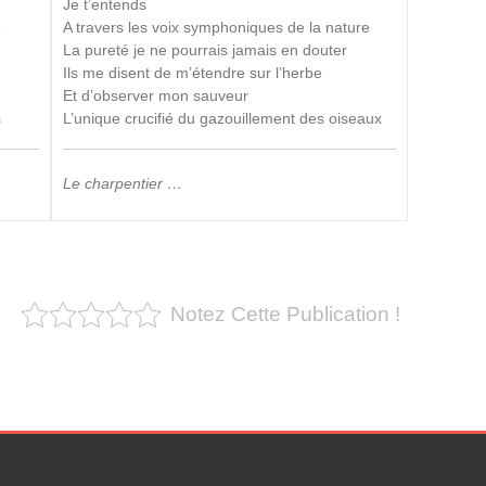
Je t’entends
e
A travers les voix symphoniques de la nature
La pureté je ne pourrais jamais en douter
Ils me disent de m’étendre sur l’herbe
Et d’observer mon sauveur
s
L’unique crucifié du gazouillement des oiseaux
Le charpentier …
Notez Cette Publication !