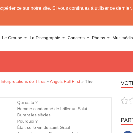
expérience sur notre site. Si vous continuez à utiliser ce derni
use Tarja
Le Groupe
La Discographie
Concerts
Photos
Multimédia
Interprétations de Titres
»
Angels Fall First
»
The
VOTR
Qui es tu ?
Homme condamné de briller un Salut
Durant les siècles
PAR
Pourquoi ?
Était-ce le vin du saint Graal