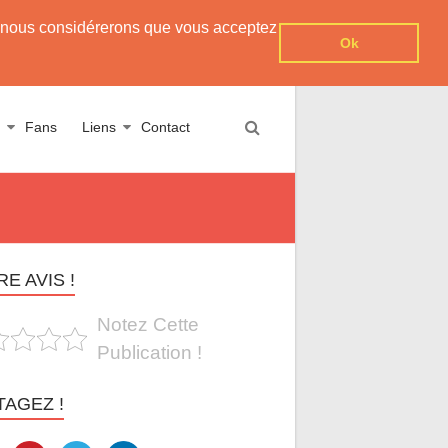
er, nous considérerons que vous acceptez
Ok
Fans
Liens
Contact
E AVIS !
Notez Cette
Publication !
TAGEZ !