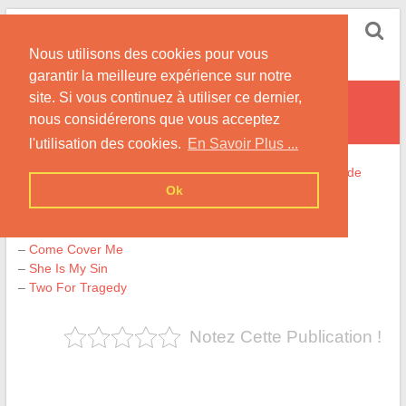
Skip
Sleeping Web Sun
to
Nous utilisons des cookies pour vous
content
Site Consacré à Nightwish avec la Chanteuse Tarja
garantir la meilleure expérience sur notre
site. Si vous continuez à utiliser ce dernier,
Wishmaster
nous considérerons que vous acceptez
l'utilisation des cookies.
En Savoir Plus ...
Home
»
La Discographie
»
Traductions et Interprétations de
Ok
Titres
»
Wishmaster
Découvrez les Traductions de l’Album Wishmaster :
–
Come Cover Me
–
She Is My Sin
–
Two For Tragedy
Notez Cette Publication !