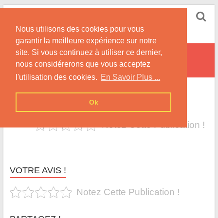
Skip
Sleeping Web Sun
to
Nous utilisons des cookies pour vous
content
Site Consacré à Nightwish avec la Chanteuse Tarja
garantir la meilleure expérience sur notre
site. Si vous continuez à utiliser ce dernier,
Sites étrangers
nous considérerons que vous acceptez
l'utilisation des cookies.
En Savoir Plus ...
Home
»
Liens
»
Sites étrangers
Ok
Notez Cette Publication !
VOTRE AVIS !
Notez Cette Publication !