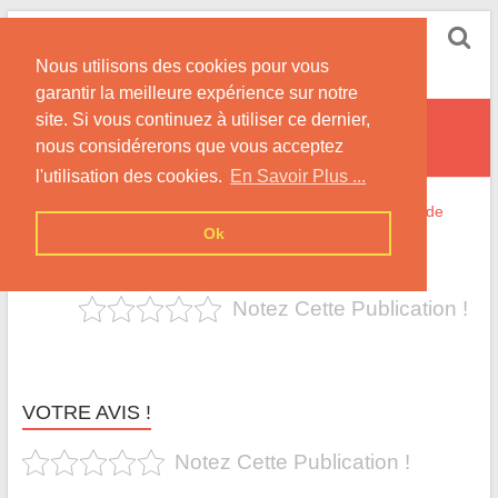
Skip
Sleeping Web Sun
to
Nous utilisons des cookies pour vous
content
Site Consacré à Nightwish avec la Chanteuse Tarja
garantir la meilleure expérience sur notre
site. Si vous continuez à utiliser ce dernier,
Bless The Child
nous considérerons que vous acceptez
l'utilisation des cookies.
En Savoir Plus ...
Home
»
La Discographie
»
Traductions et Interprétations de
Ok
Titres
»
Century Child
»
Bless The Child
Notez Cette Publication !
VOTRE AVIS !
Notez Cette Publication !