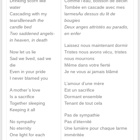
Drinking scorn like
Comme l’eau, boisson de déclin
water
Tombée en cascade avec mes
Cascading with my
larmes
Au dessus du lit de
tears
Beneath the
bougies
candle bed
Deux anges attristés au paradis,
Two saddened angels-
en enfer
in heaven, in death
Laissez nous maintenant dormir
Now let us lie
Tristes nous avons vécu, tristes
Sad we lived, sad we
nous mourrons
die
Même dans votre fierté
Even in your pride
Je ne vous ai jamais blâmé
I never blamed you
L’amour d’une mère
A mother’s love
Est un sacrifice
Is a sacrifice
Dormant ensemble
Together sleeping
Tenant de tout cela
Keeping it all
Pas de sympathie
No sympathy
Pas d’éternité
No eternity
Une lumière pour chaque larme
One light for each
imméritée