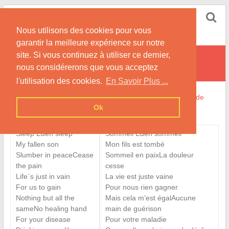
Skip
Sleeping Web Sun
to
Nous utilisons des cookies pour vous
content
Site Consacré à Nightwish avec la Chanteuse Tarja
garantir la meilleure expérience sur notre
site. Si vous continuez à utiliser ce dernier,
Two For Tragedy
nous considérerons que vous acceptez
l'utilisation des cookies.
En Savoir Plus ...
Home
»
La Discographie
»
Traductions et Interprétations de
Ok
Titres
»
Wishmaster
»
Two For Tragedy
Sleep Eden sleep
Sommeil Eden sommeil
My fallen son
Mon fils est tombé
Slumber in peaceCease
Sommeil en paixLa douleur
the pain
cesse
Life`s just in vain
La vie est juste vaine
For us to gain
Pour nous rien gagner
Nothing but all the
Mais cela m’est égalAucune
sameNo healing hand
main de guérison
For your disease
Pour votre maladie