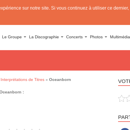
expérience sur notre site. Si vous continuez à utiliser ce derni
use Tarja
Le Groupe
La Discographie
Concerts
Photos
Multimédia
Interprétations de Titres
»
Oceanborn
VOTR
 Oceanborn :
PAR