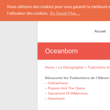
Skip
Sleeping Web Sun
Nous utilisons des cookies pour vous garantir la meilleure 
to
l'utilisation des cookies.
En Savoir Plus ...
content
Site Consacré à Nightwish avec la Chante
Accueil
Oceanborn
Home
»
La Discographie
»
Traductions et 
Découvrez les Traductions de l’Album
–
Gethsemane
–
Passion And The Opera
–
Sacrament Of Wilderness
–
Swanheart